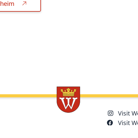
sheim
Visit 
Visit 