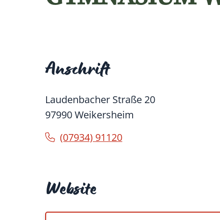
Anschrift
Laudenbacher Straße 20
97990
Weikersheim
(0
79
34) 9
11
20
Website