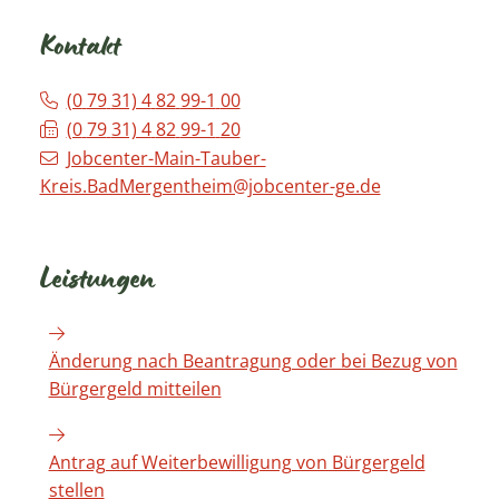
Kontakt
(0
79
31) 4
82
99-1
00
(0
79
31) 4
82
99-1
20
Jobcenter-Main-Tauber-
Kreis.BadMergentheim@jobcenter-ge.de
Leistungen
Änderung nach Beantragung oder bei Bezug von
Bürgergeld mitteilen
Antrag auf Weiterbewilligung von Bürgergeld
stellen