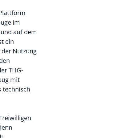
Plattform
euge im
r und auf dem
t ein
hr der Nutzung
 den
der THG-
zeug mit
s technisch
reiwilligen
 denn
dt