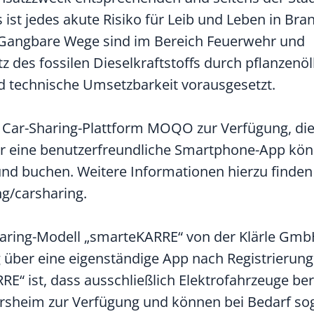
ist jedes akute Risiko für Leib und Leben in Bran
 Gangbare Wege sind im Bereich Feuerwehr und
tz des fossilen Dieselkraftstoffs durch pflanzenö
nd technische Umsetzbarkeit vorausgesetzt.
ie Car-Sharing-Plattform MOQO zur Verfügung, di
er eine benutzerfreundliche Smartphone-App kö
und buchen. Weitere Informationen hierzu finden 
ng/carsharing.
haring-Modell „smarteKARRE“ von der Klärle Gmb
 über eine eigenständige App nach Registrierung.
 ist, dass ausschließlich Elektrofahrzeuge bere
ersheim zur Verfügung und können bei Bedarf sog