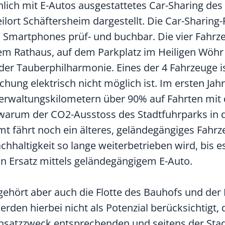
lich mit E-Autos ausgestattetes Car-Sharing des
ilort Schäftersheim dargestellt. Die Car-Sharing-
Smartphones prüf- und buchbar. Die vier Fahrz
em Rathaus, auf dem Parkplatz im Heiligen Wöh
der Tauberphilharmonie. Eines der 4 Fahrzeuge is
eichung elektrisch nicht möglich ist. Im ersten Ja
Verwaltungskilometern über 90% auf Fahrten mit
, warum der CO2-Ausstoss des Stadtfuhrparks in 
uamt fährt noch ein älteres, geländegängiges Fahr
hhaltigkeit so lange weiterbetrieben wird, bis e
nn Ersatz mittels geländegängigem E-Auto.
hört aber auch die Flotte des Bauhofs und der F
den hierbei nicht als Potenzial berücksichtigt,
Einsatzzweck entsprechenden und seitens der Sta