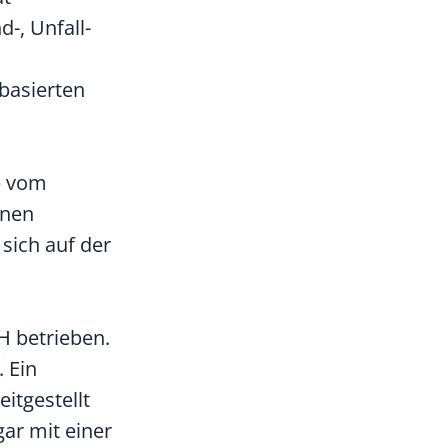
d-, Unfall-
lbasierten
e vom
nnen
sich auf der
H betrieben.
 Ein
itgestellt
ar mit einer