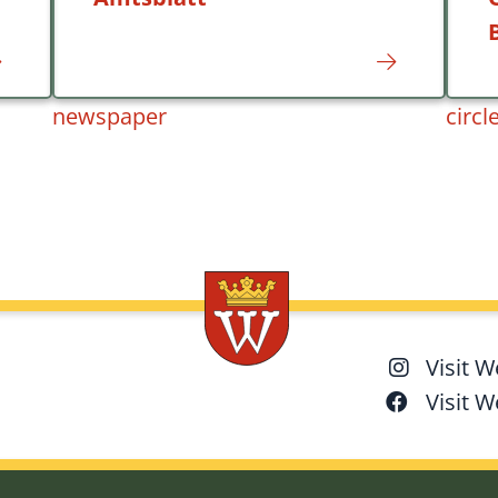
newspaper
circl
Visit 
Visit 