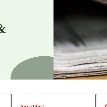
&
Amtsblatt