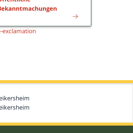
Bekanntmachungen
e-exclamation
Weikersheim
Weikersheim