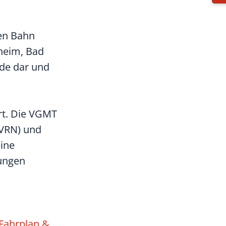
en Bahn
heim, Bad
nde dar und
rt. Die VGMT
(VRN) und
ine
dungen
Fahrplan &