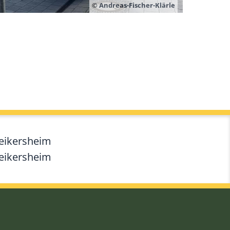
© Andreas-Fischer-Klärle
Weikersheim
Weikersheim