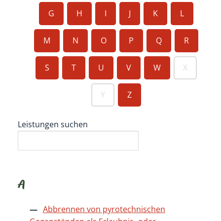
G
H
I
J
K
L
M
N
O
P
Q
R
S
T
U
V
W
X
Y
Z
Leistungen suchen
A
Abbrennen von pyrotechnischen