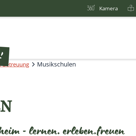
Kamera
Musikschulen
& Betreuung
EN
eim - lernen. erleben.freuen