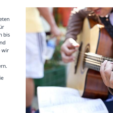
eten
ür
n bis
und
 wir
rn.
ie