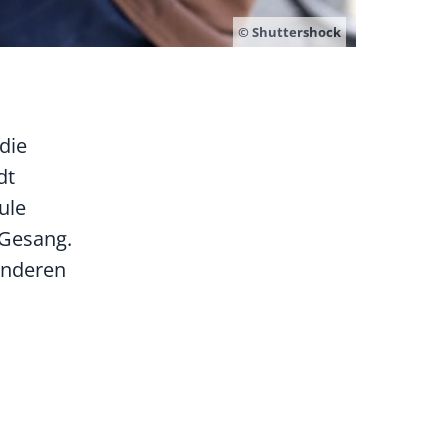
© Shuttershock
die
dt
ule
 Gesang.
anderen