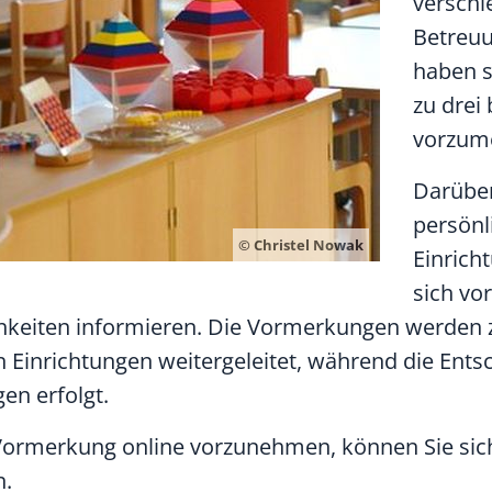
versch
Betreuu
haben s
zu drei
vorzum
Darüber
persönl
© Christel Nowak
Einrich
sich vo
keiten informieren. Die Vormerkungen werden z
Einrichtungen weitergeleitet, während die Ent
gen erfolgt.
e Vormerkung online vorzunehmen, können Sie sic
n.