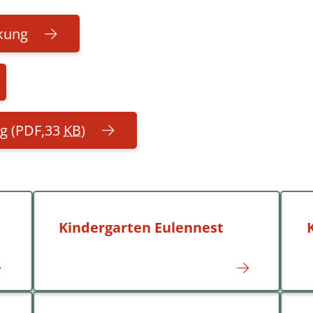
kung
ng
(PDF,33
KB
)
Kindergarten Eulennest