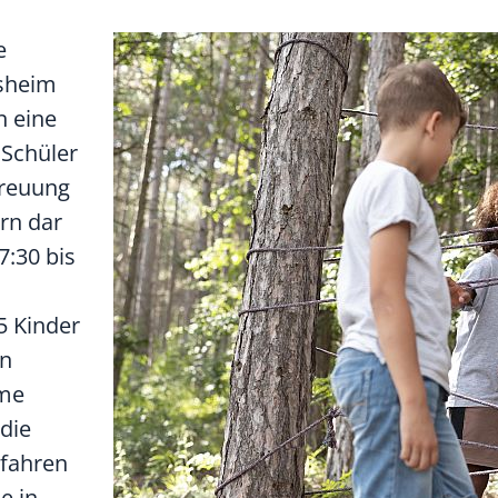
e
rsheim
n eine
 Schüler
treuung
ern dar
7:30 bis
5 Kinder
en
ame
 die
rfahren
e in