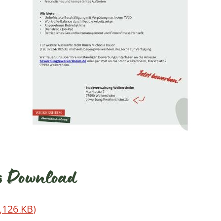
ls Download
,126
KB
)