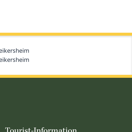
Weikersheim
Weikersheim
Tourist-Information