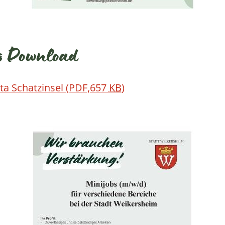
ls Download
ita Schatzinsel
(PDF,657
KB
)