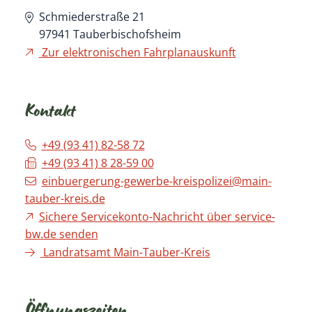
Schmiederstraße 21
97941
Tauberbischofsheim
Zur elektronischen Fahrplanauskunft
Kontakt
+49 (93
41) 82-58
72
+49 (93
41) 8
28-59
00
einbuergerung-gewerbe-kreispolizei@main-
tauber-kreis.de
Sichere Servicekonto-Nachricht über service-
bw.de senden
Landratsamt Main-Tauber-Kreis