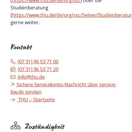
(
https://www.thu.de/de/org/ssc
) oder die
Studienberatung
(
https://www.thu.de/de/org/ssc/Seiten/Studienberatu
gerne weiter.
Kontakt
(07
31) 96
53
71
00
(07
31) 96
53
71
20
info@thu.de
Sichere Servicekonto-Nachricht über service-
bw.de senden
THU -- Startseite
Zuständigkeit