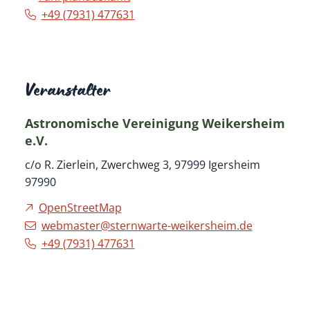
+49 (79
31) 47
76
31
Veranstalter
Astronomische Vereinigung Weikersheim
e.V.
c/o R. Zierlein, Zwerchweg 3, 97999 Igersheim
97990
OpenStreetMap
webmaster@sternwarte-weikersheim.de
+49 (79
31) 47
76
31