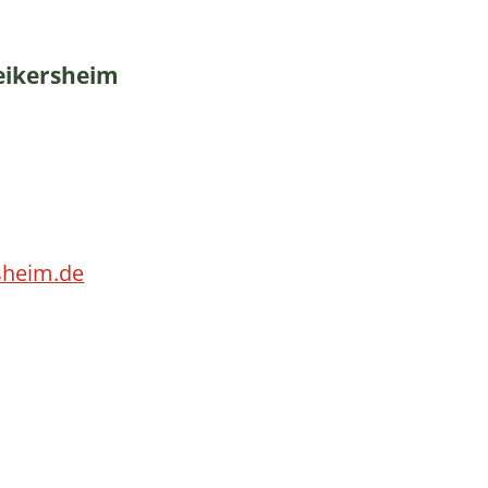
eikersheim
sheim.de