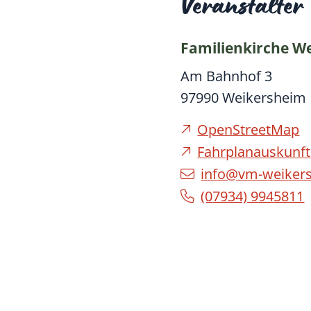
Veranstalter
Familienkirche W
Am Bahnhof 3
97990
Weikersheim
OpenStreetMap
Fahrplanauskunft
info@vm-weiker
(0
79
34) 9
94
58
11