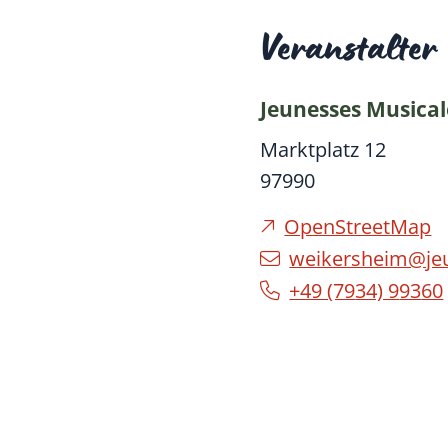
Veranstalter
Jeunesses Musica
Marktplatz 12
97990
OpenStreetMap
weikersheim@je
+49 (79
34) 9
93
60