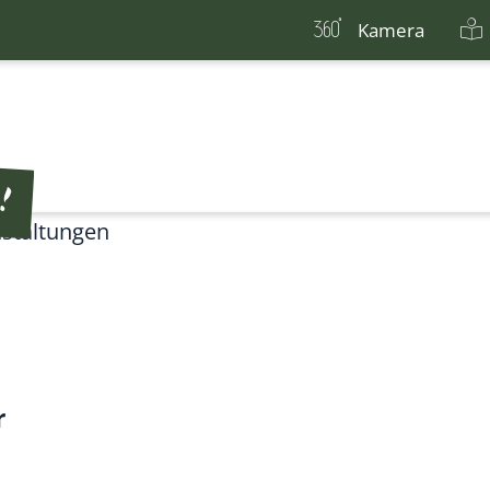
Kamera
staltungen
r