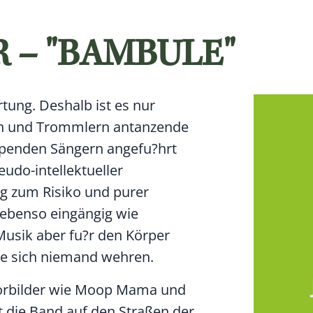
 – "BAMBULE"
ung. Deshalb ist es nur
nen und Trommlern antanzende
ppenden Sängern angefu?hrt
eudo-intellektueller
g zum Risiko und purer
e ebenso eingängig wie
 Musik aber fu?r den Körper
te sich niemand wehren.
Vorbilder wie Moop Mama und
 die Band auf den Straßen der