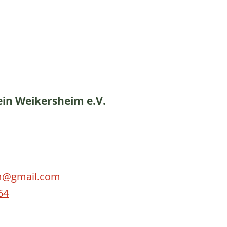
ein Weikersheim e.V.
km@gmail.com
64