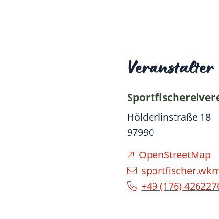
Veranstalter
Sportfischereiver
Hölderlinstraße 18
97990
OpenStreetMap
sportfischer.w
+49 (1
76) 42
62
27