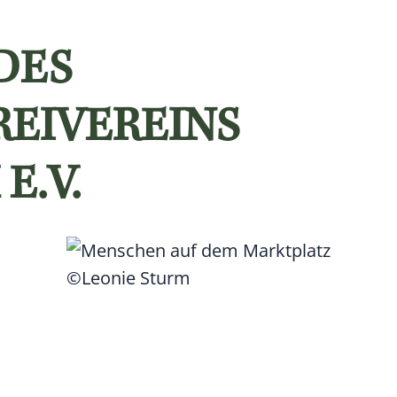
DES
REIVEREINS
E.V.
©Leonie Sturm