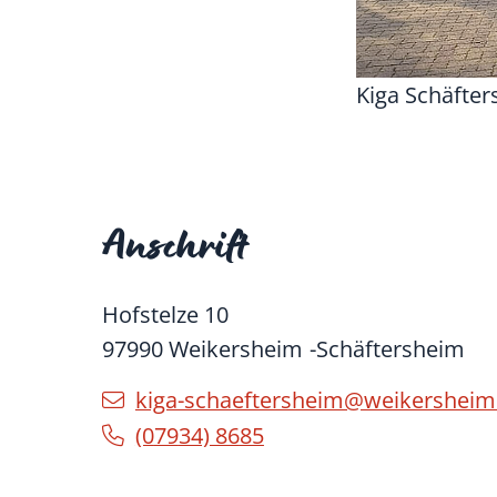
Kiga Schäfte
Anschrift
Hofstelze 10
97990
Weikersheim
Schäftersheim
kiga-schaeftersheim@weikersheim
(0
79
34) 86
85