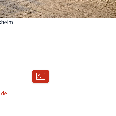
rsheim
.de