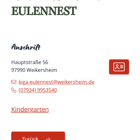
EULENNEST
Anschrift
Hauptstraße 56
97990
Weikersheim
kiga-eulennest@weikersheim.de
(0
79
34) 9
95
35
40
Kindergarten
Zurück