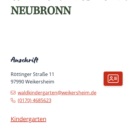
NEUBRONN
Anschrift
Röttinger Straße 11
97990
Weikersheim
waldkindergarten@weikersheim.de
(01
70) 4
68
56
23
Kindergarten