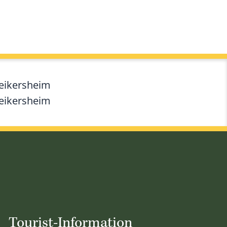
Weikersheim
Weikersheim
Tourist-Information