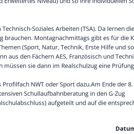
d Erweitertes Niveau) und so ihre individuellen S
h Technisch-Soziales Arbeiten (TSA). Da lernen di
tag brauchen. Montagnachmittags gibt es für die K
emen (Sport, Natur, Technik, Erste Hilfe und so
ann aus den Fächern AES, Französisch und Techni
ch müssen sie dann im Realschulzug eine Prüfung
 Profilfach NWT oder Sport dazu.Am Ende der 8.
ntensiven Schullaufbahnberatung in den G-Zug
lschulabschluss) aufgeteilt und auf die entspre
Datu