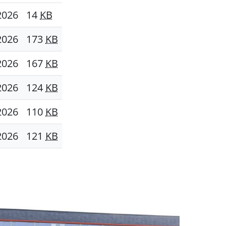
2026
14
KB
2026
173
KB
2026
167
KB
2026
124
KB
2026
110
KB
2026
121
KB