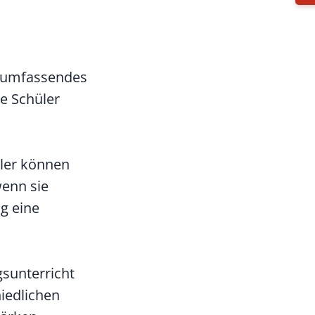
n umfassendes
e Schüler
üler können
enn sie
g eine
gsunterricht
iedlichen