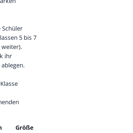
tärken
e Schüler
lassen 5 bis 7
 weiter).
k ihr
 ablegen.
 Klasse
chenden
m
Größe