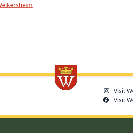
Weikersheim
Visit 
Visit 