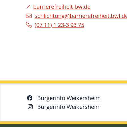
barrierefreiheit-bw.de
schlichtung@barrierefreiheit.bwl.d
(07
11) 1
23-3
93
75
Bürgerinfo Weikersheim
Bürgerinfo Weikersheim