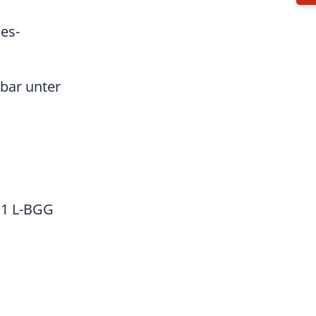
es-
hbar unter
z 1 L-BGG