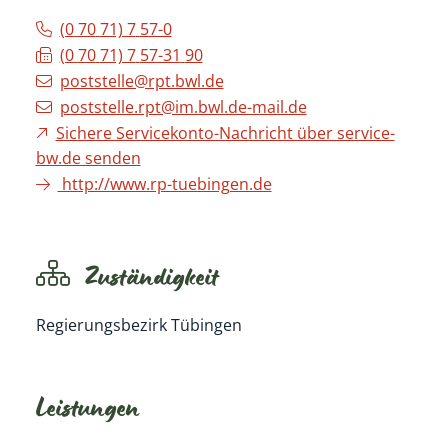
(0
70
71) 7
57-0
(0
70
71) 7
57-31
90
poststelle@rpt.bwl.de
poststelle.rpt@im.bwl.de-mail.de
Sichere Servicekonto-Nachricht über service-
bw.de senden
http://www.rp-tuebingen.de
Zuständigkeit
Regierungsbezirk Tübingen
Leistungen