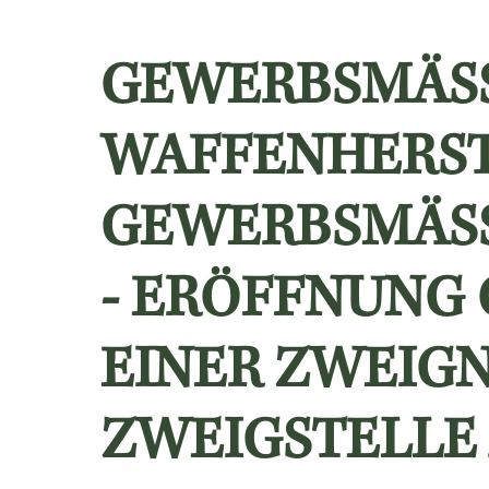
GEWERBSMÄSSI
AFFENHERSTE
EWERBSMÄSSI
ERÖFFNUNG OD
ER ZWEIGNIED
IGSTELLE AN