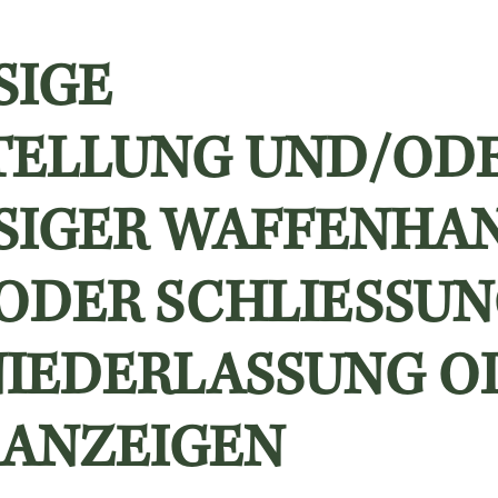
GE W
LLUNG UND/ODER
GER WAFFENHAND
ER SCHLIESSUNG E
ERLASSUNG ODER 
ZEIGEN