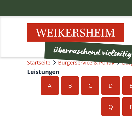
Startseite
Bürgerservice & Politik
Bür
Leistungen
A
B
C
D
Q