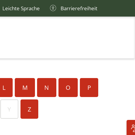
Leichte Sprache
Barrierefreiheit
L
M
N
O
P
Y
Z