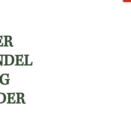
 G
EL -
IN
ZWE