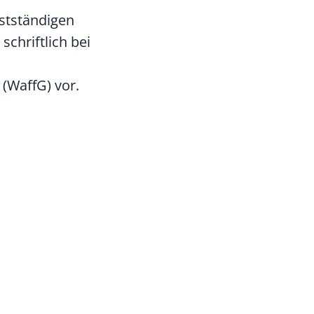
bstständigen
chriftlich bei
 (WaffG) vor.