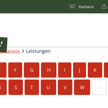
Kamera
Leistungen
gerservice
E
F
G
H
I
J
K
R
S
T
U
V
W
X