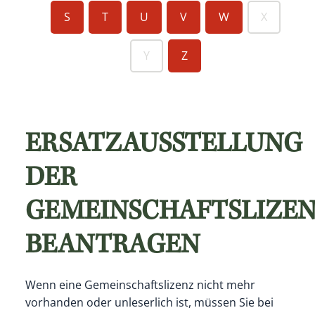
S
T
U
V
W
X
Y
Z
ERSATZAUSSTELLUNG
DER
GEMEINSCHAFTSLIZE
BEANTRAGEN
Wenn eine Gemeinschaftslizenz nicht mehr
vorhanden oder unleserlich ist, müssen Sie bei