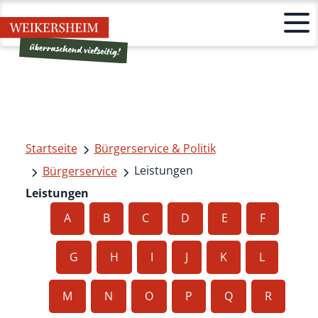
Startseite
Bürgerservice & Politik
Leistungen
Bürgerservice
Leistungen
A
B
C
D
E
F
G
H
I
J
K
L
M
N
O
P
Q
R