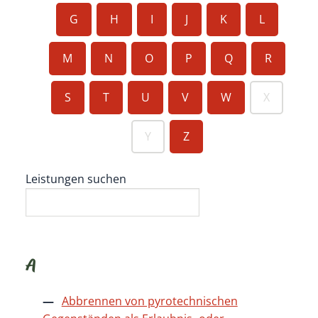
G
H
I
J
K
L
M
N
O
P
Q
R
S
T
U
V
W
X
Y
Z
Leistungen suchen
A
Abbrennen von pyrotechnischen