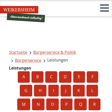
Startseite
Bürgerservice & Politik
Leistungen
Bürgerservice
Leistungen
A
B
C
D
E
F
G
H
I
J
K
L
M
N
O
P
Q
R