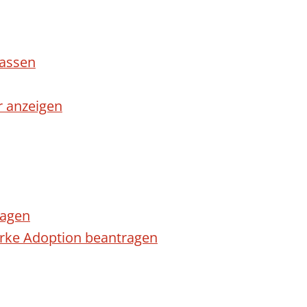
lassen
r anzeigen
ragen
arke Adoption beantragen