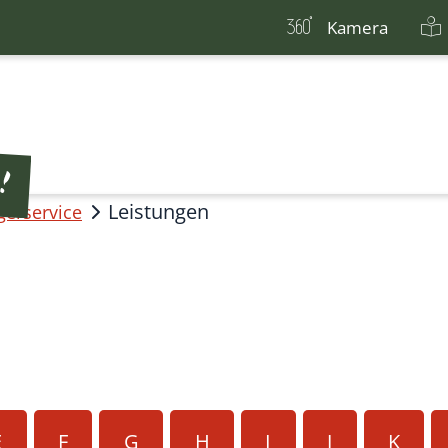
Kamera
Leistungen
gerservice
E
F
G
H
I
J
K