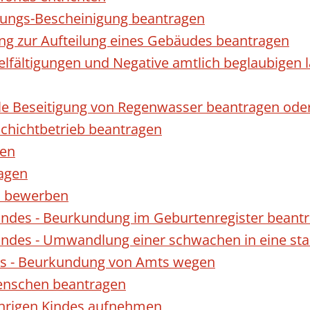
gungs-Bescheinigung beantragen
ng zur Aufteilung eines Gebäudes beantragen
ielfältigungen und Negative amtlich beglaubigen 
le Beseitigung von Regenwasser beantragen ode
hichtbetrieb beantragen
gen
ragen
rn bewerben
indes - Beurkundung im Geburtenregister beant
indes - Umwandlung einer schwachen in eine st
es - Beurkundung von Amts wegen
enschen beantragen
ährigen Kindes aufnehmen