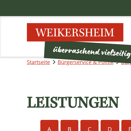
Startseite
Bürgerservice & Politik
Bür
LEISTUNGEN
A
B
C
D