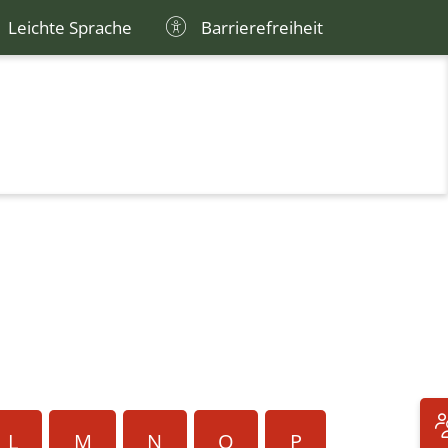
Leichte Sprache
Barrierefreiheit
L
M
N
O
P