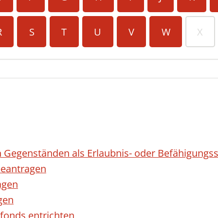
R
S
T
U
V
W
X
 Gegenständen als Erlaubnis- oder Befähigungss
eantragen
agen
gen
fonds entrichten