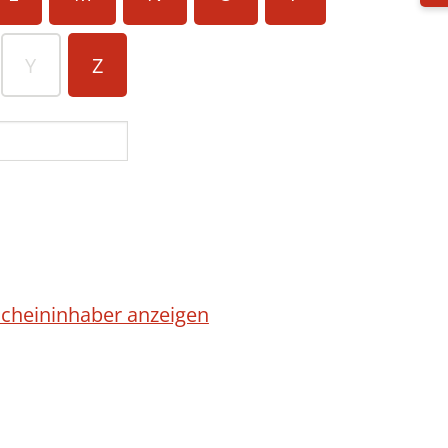
Y
Z
cheininhaber anzeigen