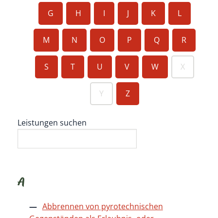
G
H
I
J
K
L
M
N
O
P
Q
R
S
T
U
V
W
X
Y
Z
Leistungen suchen
A
Abbrennen von pyrotechnischen