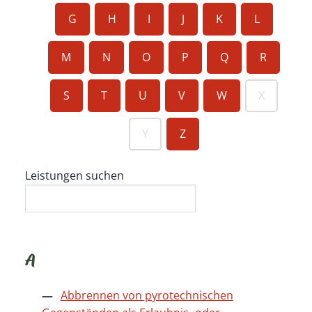
G
H
I
J
K
L
M
N
O
P
Q
R
S
T
U
V
W
X
Y
Z
Leistungen suchen
A
Abbrennen von pyrotechnischen