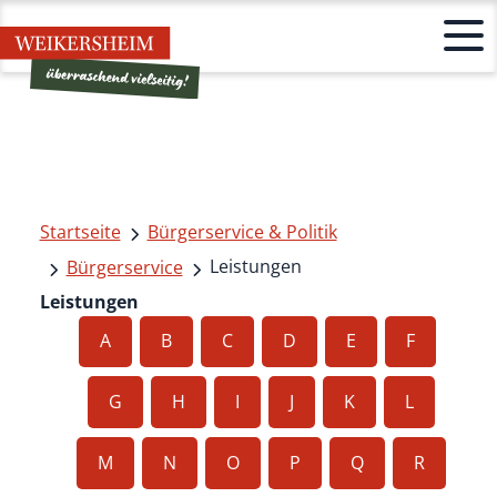
Startseite
Bürgerservice & Politik
Leistungen
Bürgerservice
Leistungen
A
B
C
D
E
F
G
H
I
J
K
L
M
N
O
P
Q
R