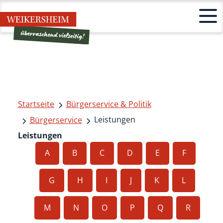
Startseite
Bürgerservice & Politik
Leistungen
Bürgerservice
Leistungen
A
B
C
D
E
F
G
H
I
J
K
L
M
N
O
P
Q
R